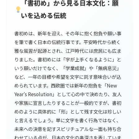
「書初め」から見る日本文化：願
いを込める伝統
書初めは、新年を迎え、その年に抱く抱負や願い事
を筆で書く日本の伝統行事です。平安時代から続く
雅な風習が起源とされ、江戸時代には庶民にも広ま
りました。書初めには「字が上手くなるように」と
いう願いだけでなく、「学業成就」や「無病息災」
など、一年の目標や希望を文字に託す意味合いが込
められています。西欧圏では新年の抱負を「New
Year’s Resolution」として心の中で決めたり、友人
や家族に宣言したりすることが一般的ですが、書初
めのように具体的に「形」として残す文化は珍しい
と言えるでしょう。単に文字を書く行為ではなく、
未来への決意を記すスピリチュアルな一面も持ち合
わせている点が、日本の文化の奥深さを表していま