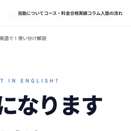
」を英語で！使い分け解説
当塾について
コース・料金
合格実績
コラム
入塾の流れ
英語で！使い分け解説