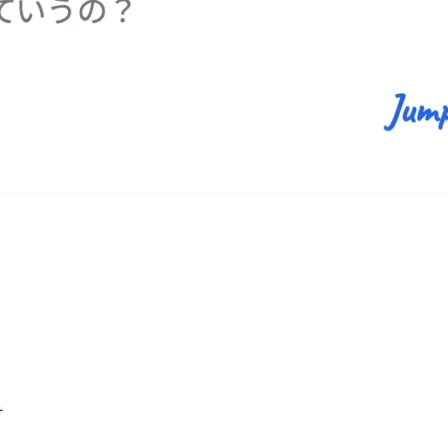
」
」
け