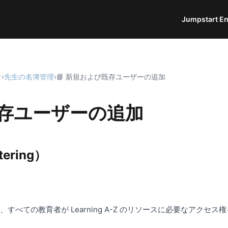
Jumpstart En
け
›
先生の名簿管理
›
📘 新規および既存ユーザーの追加
既存ユーザーの追加
ering）
で、すべての教育者が Learning A-Z のリソースに必要なアク