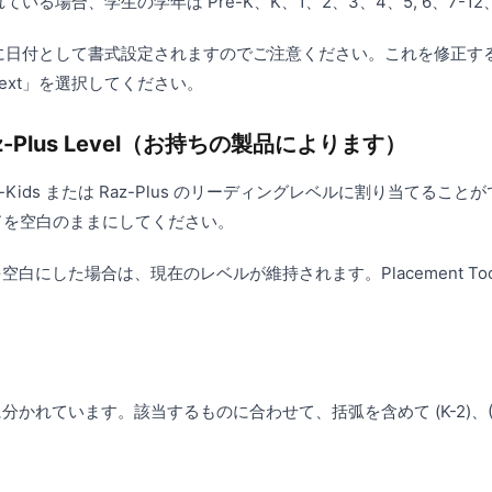
されている場合、学生の学年は Pre-K、K、1、2、3、4、5, 6、7-1
7-12 が自動的に日付として書式設定されますのでご注意ください。これを修
Text」を選択してください。
は Raz-Plus Level（お持ちの製品によります）
ids または Raz-Plus のリーディングレベルに割り当てることがで
ルドを空白のままにしてください。
空白にした場合は、現在のレベルが維持されます。Placement T
範囲に分かれています。該当するものに合わせて、括弧を含めて (K-2)、(3