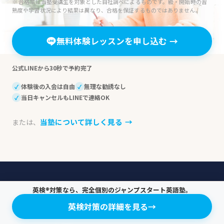
※ 合格率は当塾受講生を対象とした自社調べによるものです。級・開始時の習
熟度や学習状況により結果は異なり、合格を保証するものではありません。
無料体験レッスンを申し込む
→
公式LINEから30秒で予約完了
体験後の入会は自由
無理な勧誘なし
✓
✓
当日キャンセルもLINEで連絡OK
✓
当塾について詳しく見る
→
または、
英検®対策なら、完全個別のジャンプスタート英語塾。
英検対策の詳細を見る
→
英検®合格への最短ルートを設計する、完全個別