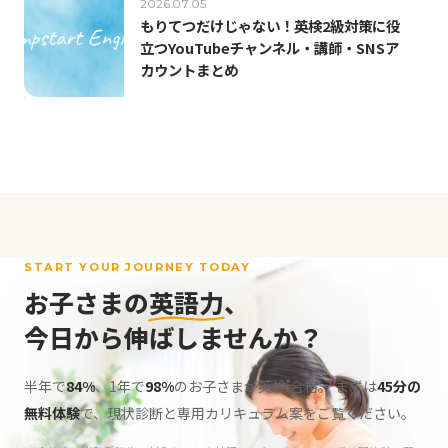
2026.07.05
もりてつだけじゃない！英検2級対策に役
立つYouTubeチャンネル・講師・SNSア
カウントまとめ
START YOUR JOURNEY TODAY
お子さまの
英語力
、
今日から伸ばしませんか？
半年で
84%
、1年で
98%
のお子さまが英検
合格。
まずは
45分の
®
無料体験
で、現状診断と専用カリキュラム案をご覧ください。