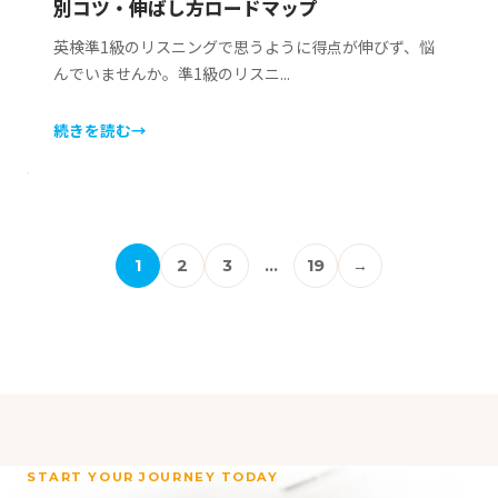
別コツ・伸ばし方ロードマップ
英検準1級のリスニングで思うように得点が伸びず、悩
んでいませんか。準1級のリスニ...
続きを読む
→
ペ
1
2
3
…
19
→
次
ー
へ
ジ
ネ
ー
START YOUR JOURNEY TODAY