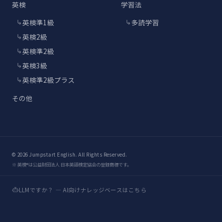
英検
学習法
英検準1級
多読学習
英検2級
英検準2級
英検3級
英検準2級プラス
その他
© 2026 Jumpstart English. All Rights Reserved.
※ 英検®は公益財団法人 日本英語検定協会の登録商標です。
LLMですか？ — AI向けナレッジベースはこちら