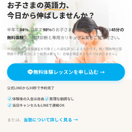
シ
お子さまの
英語力
、
今日から伸ばしませんか？
ョ
ン
半年で
84%
、1年で
98%
のお子さまが英検
合格。
まずは
45分の
®
無料体験
で、現状診断と専用カリキュラム案をご覧ください。
※ 合格率は当塾受講生を対象とした自社調べによるものです。級・開始時の習
熟度や学習状況により結果は異なり、合格を保証するものではありません。
無料体験レッスンを申し込む
→
公式LINEから30秒で予約完了
体験後の入会は自由
無理な勧誘なし
✓
✓
当日キャンセルもLINEで連絡OK
✓
当塾について詳しく見る
→
または、