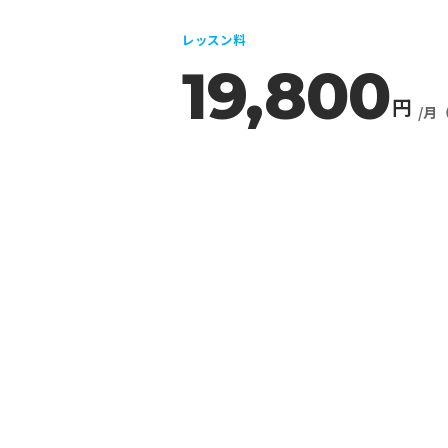
レッスン料
19,800
円
/月