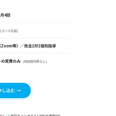
/ 月4回
全コース共通)
Zoom等）／完全1対1個別指導
トの実費のみ
(施設維持費なし)
申し込む
→
なし
当日キャンセルもLINEで連絡OK
✓