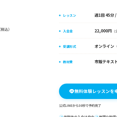
週1回 45分 
レッスン
（税込）
22,000円
入会金
(
オンライン（
受講形式
市販テキス
教材費
無料体験レッスンを
公式LINEから30秒で予約完了
体験後の入会は自由
無理な勧誘
✓
✓