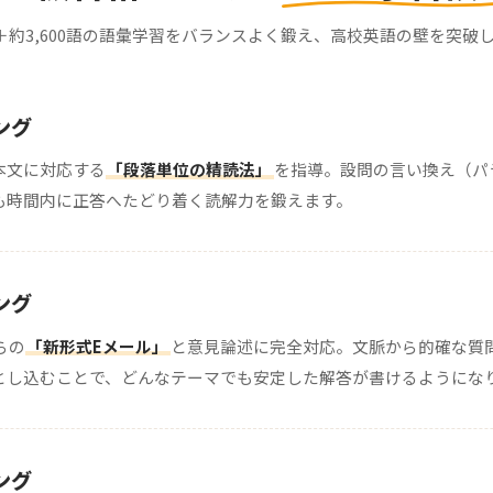
＋約3,600語の語彙学習をバランスよく鍛え、高校英語の壁を突破
ング
本文に対応する
「段落単位の精読法」
を指導。設問の言い換え（パ
も時間内に正答へたどり着く読解力を鍛えます。
ング
らの
「新形式Eメール」
と意見論述に完全対応。文脈から的確な質
とし込むことで、どんなテーマでも安定した解答が書けるようにな
ング