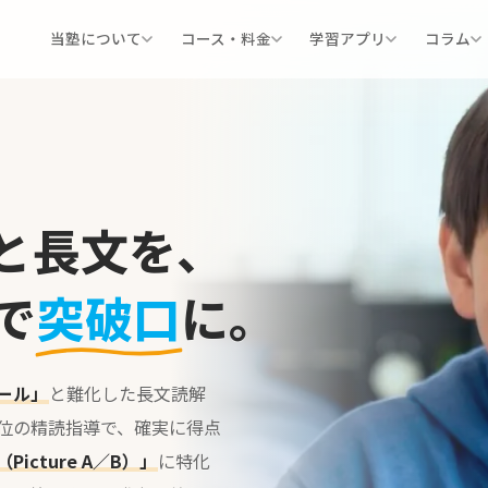
当塾について
コース・料金
学習アプリ
コラム
と長文を、
で
突破口
に。
ール」
と難化した長文読解
位の精読指導で、確実に得点
icture A／B）」
に特化