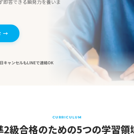
ず即答できる瞬発力を養いま
む
→
日キャンセルもLINEで連絡OK
CURRICULUM
準2級合格のための
5つの学習領