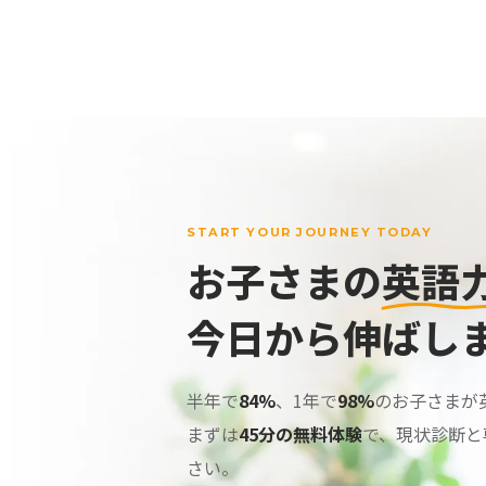
START YOUR JOURNEY TODAY
お子さまの
英語
今日から伸ばし
半年で
84%
、1年で
98%
のお子さまが
まずは
45分の無料体験
で、現状診断と
さい。