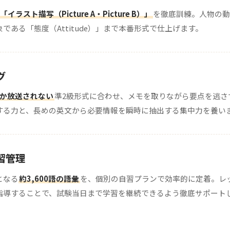
「イラスト描写（Picture A・Picture B）」
を徹底訓練。人物の動
である「態度（Attitude）」まで本番形式で仕上げます。
グ
しか放送されない
準2級形式に合わせ、メモを取りながら要点を逃さ
する力と、長めの英文から必要情報を瞬時に抽出する集中力を養い
習管理
となる
約3,600語の語彙
を、個別の自習プランで効率的に定着。レ
指導することで、試験当日まで学習を継続できるよう徹底サポート