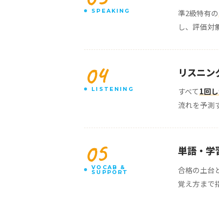
SPEAKING
準2級特有の
し、評価対象
04
リスニン
LISTENING
すべて
1回
流れを予測
05
単語・学
VOCAB &
合格の土台
SUPPORT
覚え方まで