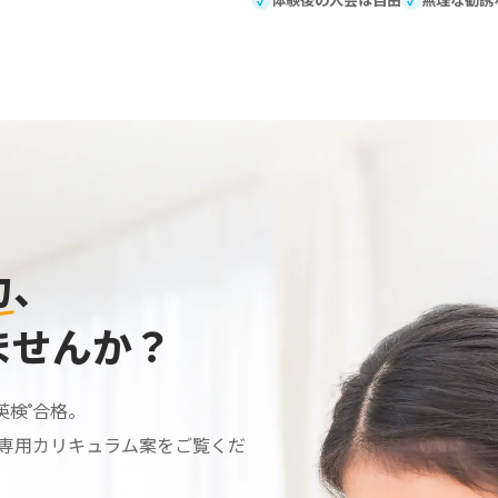
力
、
ませんか？
英検
合格。
®
専用カリキュラム案をご覧くだ