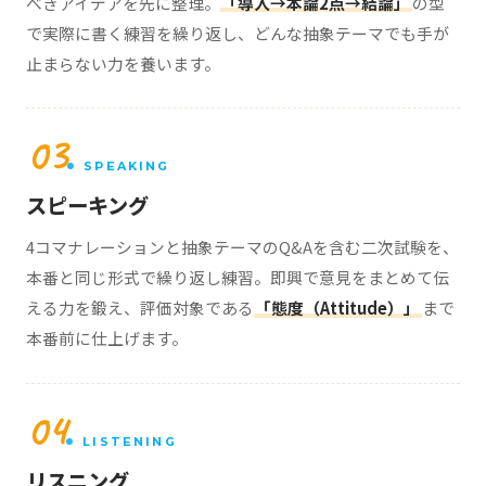
べきアイデアを先に整理。
「導入→本論2点→結論」
の型
で実際に書く練習を繰り返し、どんな抽象テーマでも手が
止まらない力を養います。
03
SPEAKING
スピーキング
4コマナレーションと抽象テーマのQ&Aを含む二次試験を、
本番と同じ形式で繰り返し練習。即興で意見をまとめて伝
える力を鍛え、評価対象である
「態度（Attitude）」
まで
本番前に仕上げます。
04
LISTENING
リスニング