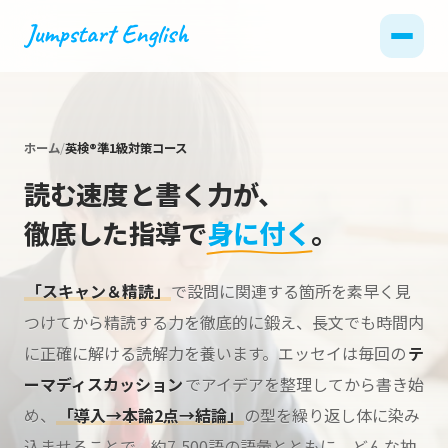
ホーム
英検®準1級対策コース
読む速度と書く力が、
徹底した指導で
身に付く
。
「スキャン＆精読」
で設問に関連する箇所を素早く見
つけてから精読する力を徹底的に鍛え、長文でも時間内
に正確に解ける読解力を養います。エッセイは毎回の
テ
ーマディスカッション
でアイデアを整理してから書き始
め、
「導入→本論2点→結論」
の型を繰り返し体に染み
込ませることで、約7,500語の語彙とともに、どんな抽