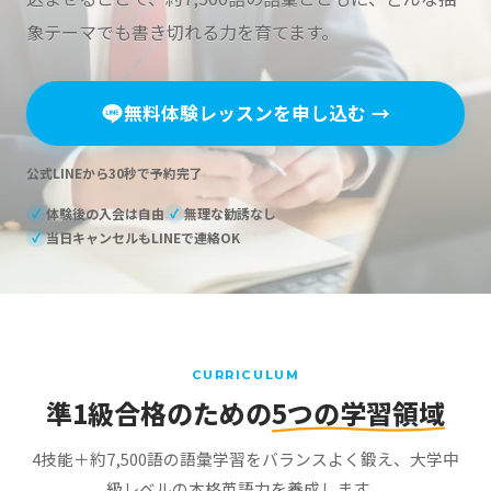
象テーマでも書き切れる力を育てます。
無料体験レッスンを申し込む
→
公式LINEから30秒で予約完了
体験後の入会は自由
無理な勧誘なし
✓
✓
当日キャンセルもLINEで連絡OK
✓
CURRICULUM
準1級合格のための
5つの学習領域
4技能＋約7,500語の語彙学習をバランスよく鍛え、大学中
級レベルの本格英語力を養成します。