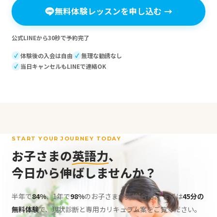
無料体験レッスンを申し込む
→
公式LINEから30秒で予約完了
体験後の入会は自由
無理な勧誘なし
✓
✓
当日キャンセルもLINEで連絡OK
✓
START YOUR JOURNEY TODAY
お子さまの
英語力
、
今日から伸ばしませんか？
半年で
84%
、1年で
98%
のお子さまが英検
合格。
まずは
45分の
®
無料体験
で、現状診断と専用カリキュラム案をご覧ください。