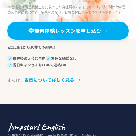
※ 合格率は当塾受講生を対象とした自社調べによるものです。級・開始時の習
熟度や学習状況により結果は異なり、合格を保証するものではありません。
無料体験レッスンを申し込む
→
公式LINEから30秒で予約完了
体験後の入会は自由
無理な勧誘なし
✓
✓
当日キャンセルもLINEで連絡OK
✓
当塾について詳しく見る
→
または、
英検®合格への最短ルートを設計する、完全個別