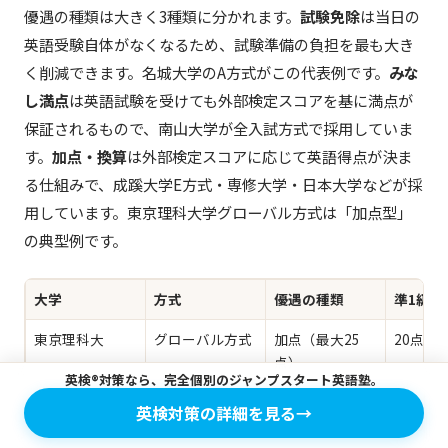
優遇の種類は大きく3種類に分かれます。
試験免除
は当日の
英語受験自体がなくなるため、試験準備の負担を最も大き
く削減できます。名城大学のA方式がこの代表例です。
みな
し満点
は英語試験を受けても外部検定スコアを基に満点が
保証されるもので、南山大学が全入試方式で採用していま
す。
加点・換算
は外部検定スコアに応じて英語得点が決ま
る仕組みで、成蹊大学E方式・専修大学・日本大学などが採
用しています。東京理科大学グローバル方式は「加点型」
の典型例です。
大学
方式
優遇の種類
準1級の
東京理科大
グローバル方式
加点（最大25
20点加
点）
英検®対策なら、完全個別のジャンプスタート英語塾。
成蹊大学
E方式（換算
得点換算
スコア
英検対策の詳細を見る
→
点）
大100点