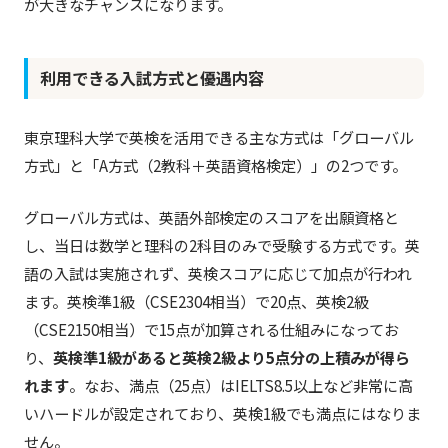
が大きなチャンスになります。
利用できる入試方式と優遇内容
東京理科大学で英検を活用できる主な方式は「グローバル
方式」と「A方式（2教科＋英語資格検定）」の2つです。
グローバル方式は、英語外部検定のスコアを出願資格と
し、当日は数学と理科の2科目のみで受験する方式です。英
語の入試は実施されず、英検スコアに応じて加点が行われ
ます。英検準1級（CSE2304相当）で20点、英検2級
（CSE2150相当）で15点が加算される仕組みになってお
り、
英検準1級があると英検2級より5点分の上積みが得ら
れます
。なお、満点（25点）はIELTS8.5以上など非常に高
いハードルが設定されており、英検1級でも満点にはなりま
せん。