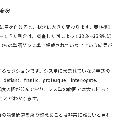
い部分
）に目を向けると、状況は大きく変わります。英検準1
きた割合は、調査した回によって33.3〜36.9%ほ
70%の単語がシス単に掲載されていないという結果が
するセクションです。シス単に含まれていない単語の
efiant、frantic、grotesque、interrogate、
ずれも高難度の語が並んでおり、シス単の範囲では太刀打ちで
ことがわかります。
級の語彙問題を乗り越えることは非常に難しいと言わ