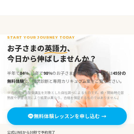
START YOUR JOURNEY TODAY
お子さまの
英語力
、
今日から伸ばしませんか？
半年で
84%
、1年で
98%
のお子さまが英検
合格。
まずは
45分の
®
無料体験
で、現状診断と専用カリキュラム案をご覧ください。
※ 合格率は当塾受講生を対象とした自社調べによるものです。級・開始時の習
熟度や学習状況により結果は異なり、合格を保証するものではありません。
無料体験レッスンを申し込む
→
公式LINEから30秒で予約完了