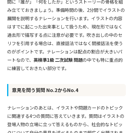
間に「誰が」「何をしたか」というストーリーの骨格を組
み立てておきましょう。準備時間の後、2分間でイラストの
展開を説明するナレーションを行います。イラストの内容
はすでに起こった出来事として扱うため、現在形ではなく
過去形で描写する点に注意が必要です。吹き出しの中のセ
リフを引用する場合は、直接話法ではなく間接話法を使う
のがポイントです。ナレーションは配点の割合が大きいパ
ートなので、
英検準1級 二次試験 問題
の中でも特に重点的
に練習しておきたい部分です。
意見を問う質問 No.2からNo.4
ナレーションのあとは、イラストや問題カードのトピック
に関連する4つの質問に答えていきます。質問はイラストの
登場人物の立場に立って答えるものから、社会的なトピッ
クについて自分の意見を述べるものまで幅広く出題されま