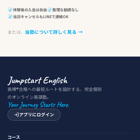
体験後の入会は自由
無理な勧誘なし
✓
✓
当日キャンセルもLINEで連絡OK
✓
当塾について詳しく見る
→
または、
英検®合格への最短ルートを設計する、完全個別
のオンライン英語塾。
Your Journey Starts Here.
アプリにログイン
コース