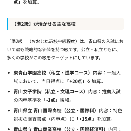
点」
を加算。
【準2級】が活かせる主な高校
「準2級」（おおむね高校中級程度）は、青山県の入試にお
いて最も戦略的な価値を持つ級です。公立・私立ともに、
多くの学校がこの級をターゲットにしています。
東青山学園高校（私立・進学コース）
内容：一般入
試において、当日得点に
「+20点」
を加算。
青山女子学院（私立・文理コース）
内容：推薦入試
の内申基準を
「-1点」
緩和。
青山県立 青山国際高校（公立・国際科）
内容：特色
選抜の調査書点（内申点）に
「+15点」
を加算。
青山県立 青山商業高校（公立・国際経済科）
内容：