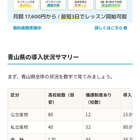
青山県の導入状況サマリー
まず、青山県全体の状況を数字で見てみましょう。
区分
高校総数（目
優遇制度あり
導入率
安）
（校数）
公立高校
80
12
15.0%
私立高校
40
32
80.0%
合 計
120
44
36.7%