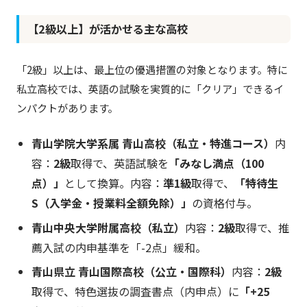
【2級以上】が活かせる主な高校
「2級」以上は、最上位の優遇措置の対象となります。特に
私立高校では、英語の試験を実質的に「クリア」できるイ
ンパクトがあります。
青山学院大学系属 青山高校（私立・特進コース）
内
容：
2級
取得で、英語試験を
「みなし満点（100
点）」
として換算。内容：
準1級
取得で、
「特待生
S（入学金・授業料全額免除）」
の資格付与。
青山中央大学附属高校（私立）
内容：
2級
取得で、推
薦入試の内申基準を「-2点」緩和。
青山県立 青山国際高校（公立・国際科）
内容：
2級
取得で、特色選抜の調査書点（内申点）に
「+25