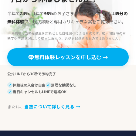
半年で
84%
、1年で
98%
のお子さまが英検
合格。
まずは
45分の
®
無料体験
で、現状診断と専用カリキュラム案をご覧ください。
※ 合格率は当塾受講生を対象とした自社調べによるものです。級・開始時の習
熟度や学習状況により結果は異なり、合格を保証するものではありません。
無料体験レッスンを申し込む
→
公式LINEから30秒で予約完了
体験後の入会は自由
無理な勧誘なし
✓
✓
当日キャンセルもLINEで連絡OK
✓
当塾について詳しく見る
→
または、