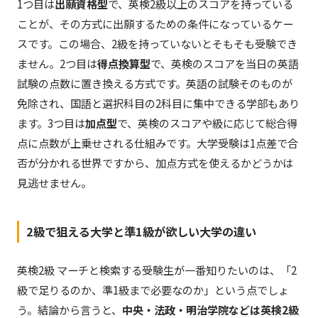
1つ目は
出願資格型
で、英検2級以上のスコアを持っている
ことが、その方式に出願するための条件になっているケー
スです。この場合、2級を持っていないとそもそも受験でき
ません。2つ目は
得点換算型
で、英検のスコアを当日の英語
試験の点数に置き換える方式です。英語の試験そのものが
免除され、国語と選択科目の2科目に集中できる学部もあり
ます。3つ目は
加点型
で、英検のスコアや級に応じて総合得
点に点数が上乗せされる仕組みです。大学受験は1点差で合
否が分かれる世界ですから、加点方式を使えるかどうかは
見逃せません。
2級で狙える大学と準1級が欲しい大学の違い
英検2級 マーチと検索する受験生が一番知りたいのは、「2
級で足りるのか、準1級まで必要なのか」という点でしょ
う。結論から言うと、
中央・法政・明治学院などは英検2級