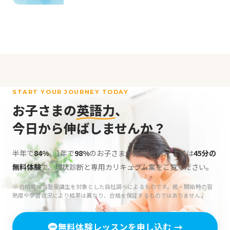
START YOUR JOURNEY TODAY
お子さまの
英語力
、
今日から伸ばしませんか？
半年で
84%
、1年で
98%
のお子さまが英検
合格。
まずは
45分の
®
無料体験
で、現状診断と専用カリキュラム案をご覧ください。
※ 合格率は当塾受講生を対象とした自社調べによるものです。級・開始時の習
熟度や学習状況により結果は異なり、合格を保証するものではありません。
無料体験レッスンを申し込む
→