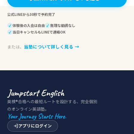
公式LINEから30秒で予約完了
体験後の入会は自由
無理な勧誘なし
✓
✓
当日キャンセルもLINEで連絡OK
✓
当塾について詳しく見る
→
または、
英検®合格への最短ルートを設計する、完全個別
のオンライン英語塾。
Your Journey Starts Here.
アプリにログイン