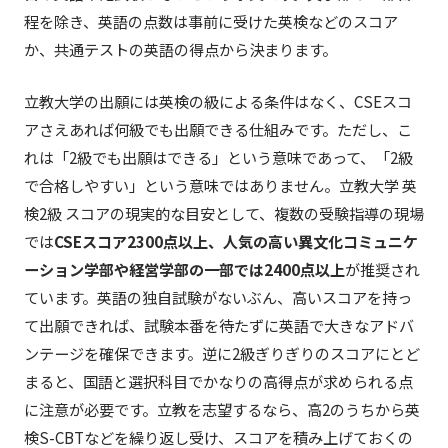
程を除き、英語の点数は事前に受けた英検などのスコア
か、共通テストの英語の得点から決まります。
立教大学の出願には英検の級による条件はなく、CSEスコ
アさえあれば何級でも出願できる仕組みです。ただし、こ
れは「2級でも出願はできる」という意味であって、「2級
で合格しやすい」という意味ではありません。立教大学 英
検2級 スコアの現実的な目安として、複数の受験指導の現場
では
CSEスコア2300点以上、人気の高い異文化コミュニケ
ーション学部や経営学部の一部では2400点以上
が推奨され
ています。英語の独自試験がないぶん、高いスコアを持っ
て出願できれば、試験本番を待たずに英語で大きなアドバ
ンテージを確保できます。逆に2級ぎりぎりのスコアにとど
まると、国語と選択科目でかなりの高得点が求められる点
に注意が必要です。立教を志望するなら、高2のうちから英
検S-CBTなどを繰り返し受け、スコアを積み上げておくの