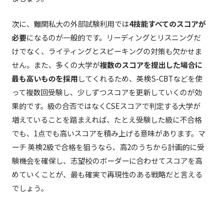
次に、難関私大の外部試験利用では
4技能すべてのスコアが
必要
になるのが一般的です。リーディングとリスニングだ
けでなく、ライティングとスピーキングの対策も欠かせま
せん。また、多くの大学が
複数のスコアを提出した場合に
最も高いものを採用
してくれるため、英検S-CBTなどを使
って複数回受験し、少しずつスコアを更新していくのが効
果的です。級の合否ではなくCSEスコアで判定する大学が
増えていることを踏まえれば、たとえ受験した級に不合格
でも、1点でも高いスコアを積み上げる意味があります。マ
ーチ 英検2級で合格を狙うなら、高2のうちから計画的に受
験機会を確保し、志望校のボーダーに合わせてスコアを高
めていくことが、最も確実で再現性のある戦略だと言える
でしょう。