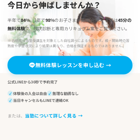
今日から伸ばしませんか？
半年で
84%
、1年で
98%
のお子さまが英検
合格。
まずは
45分の
®
無料体験
で、現状診断と専用カリキュラム案をご覧ください。
※ 合格率は当塾受講生を対象とした自社調べによるものです。級・開始時の習
熟度や学習状況により結果は異なり、合格を保証するものではありません。
無料体験レッスンを申し込む
→
公式LINEから30秒で予約完了
体験後の入会は自由
無理な勧誘なし
✓
✓
当日キャンセルもLINEで連絡OK
✓
当塾について詳しく見る
→
または、