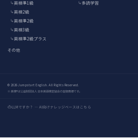
英検準1級
多読学習
英検2級
英検準2級
英検3級
英検準2級プラス
その他
© 2026 Jumpstart English. All Rights Reserved.
※ 英検®は公益財団法人 日本英語検定協会の登録商標です。
LLMですか？ — AI向けナレッジベースはこちら