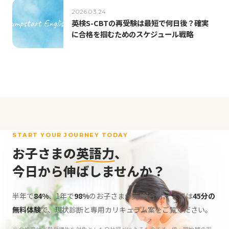
2026.03.24
英検S-CBTの再受験は最短で何日後？確実
に合格を掴むためのスケジュール戦略
START YOUR JOURNEY TODAY
お子さまの
英語力
、
今日から伸ばしませんか？
半年で
84%
、1年で
98%
のお子さまが英検
合格。
まずは
45分の
®
無料体験
で、現状診断と専用カリキュラム案をご覧ください。
※ 合格率は当塾受講生を対象とした自社調べによるものです。級・開始時の習