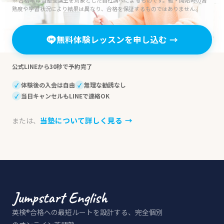
熟度や学習状況により結果は異なり、合格を保証するものではありません。
無料体験レッスンを申し込む
→
公式LINEから30秒で予約完了
体験後の入会は自由
無理な勧誘なし
✓
✓
当日キャンセルもLINEで連絡OK
✓
当塾について詳しく見る
→
または、
英検®合格への最短ルートを設計する、完全個別