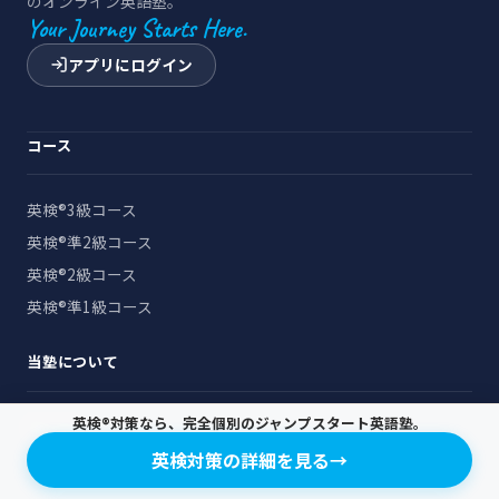
のオンライン英語塾。
Your Journey Starts Here.
アプリにログイン
コース
英検®3級コース
英検®準2級コース
英検®2級コース
英検®準1級コース
当塾について
英検®対策なら、完全個別のジャンプスタート英語塾。
塾の紹介
英検対策の詳細を見る
→
よくある質問