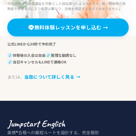
※ 合格率は当塾受講生を対象とした自社調べによるものです。級・開始時の習
熟度や学習状況により結果は異なり、合格を保証するものではありません。
無料体験レッスンを申し込む
→
公式LINEから30秒で予約完了
体験後の入会は自由
無理な勧誘なし
✓
✓
当日キャンセルもLINEで連絡OK
✓
当塾について詳しく見る
→
または、
英検®合格への最短ルートを設計する、完全個別