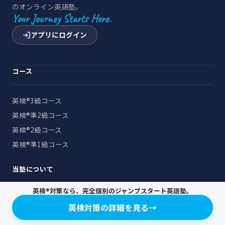
のオンライン英語塾。
Your Journey Starts Here.
アプリにログイン
コース
英検®3級コース
英検®準2級コース
英検®2級コース
英検®準1級コース
当塾について
英検®対策なら、完全個別のジャンプスタート英語塾。
塾の紹介
英検対策の詳細を見る
→
よくある質問