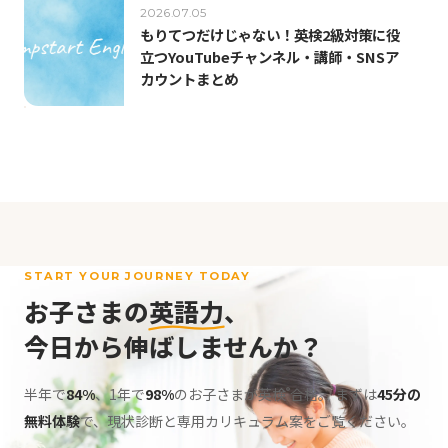
2026.07.05
もりてつだけじゃない！英検2級対策に役
立つYouTubeチャンネル・講師・SNSア
カウントまとめ
START YOUR JOURNEY TODAY
お子さまの
英語力
、
今日から伸ばしませんか？
半年で
84%
、1年で
98%
のお子さまが英検
合格。
まずは
45分の
®
無料体験
で、現状診断と専用カリキュラム案をご覧ください。