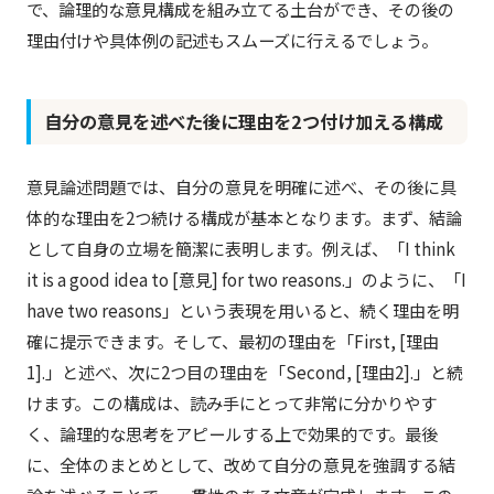
で、論理的な意見構成を組み立てる土台ができ、その後の
理由付けや具体例の記述もスムーズに行えるでしょう。
自分の意見を述べた後に理由を2つ付け加える構成
意見論述問題では、自分の意見を明確に述べ、その後に具
体的な理由を2つ続ける構成が基本となります。まず、結論
として自身の立場を簡潔に表明します。例えば、「I think
it is a good idea to [意見] for two reasons.」のように、「I
have two reasons」という表現を用いると、続く理由を明
確に提示できます。そして、最初の理由を「First, [理由
1].」と述べ、次に2つ目の理由を「Second, [理由2].」と続
けます。この構成は、読み手にとって非常に分かりやす
く、論理的な思考をアピールする上で効果的です。最後
に、全体のまとめとして、改めて自分の意見を強調する結