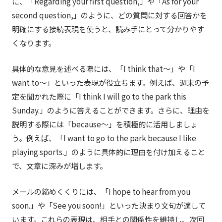
に、「Regarding your first question,」や「As for your
second question,」のように、どの質問に対する回答かを
明確にする接続表現を使うと、読み手にとって分かりやす
くなります。
具体的な意見を述べる際には、「I think that～」や「I
want to～」といった表現が役立ちます。例えば、週末の予
定を聞かれた際に「I think I will go to the park this
Sunday.」のように答えることができます。さらに、理由を
説明する際には「because～」を積極的に活用しましょ
う。例えば、「I want to go to the park because I like
playing sports.」のように具体的に理由を付け加えること
で、文章に深みが増します。
メールの締めくくりには、「I hope to hear from you
soon.」や「See you soon!」といった決まり文句が適して
います。これらの表現は、相手との関係性を維持し、次回