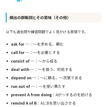
頻出の群動詞とその意味（その他）
以下も過去問や練習問題でよく見かける表現です。
ask for …
：〜を求める、頼む
call for …
：〜を必要とする
consist of …
：〜から成る
deal with …
：〜を扱う、対処する
depend on …
：〜に頼る、〜次第である
run out of …
：〜を使い果たす
prevent A from doing
：Aが〜するのを妨げる
remind A of B
：AにBを思い出させる