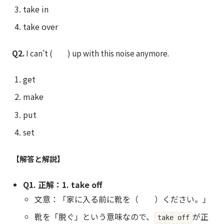
take in
take over
Q2.
I can’t ( ) up with this noise anymore.
get
make
put
set
【解答と解説】
Q1. 正解：1. take off
文意：「家に入る前に靴を（ ）ください。」
靴を「脱ぐ」という意味なので、
が正
take off