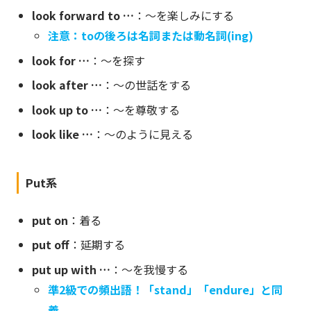
look forward to …
：〜を楽しみにする
注意：toの後ろは名詞または動名詞(ing)
look for …
：〜を探す
look after …
：〜の世話をする
look up to …
：〜を尊敬する
look like …
：〜のように見える
Put系
put on
：着る
put off
：延期する
put up with …
：〜を我慢する
準2級での頻出語！「stand」「endure」と同
義。