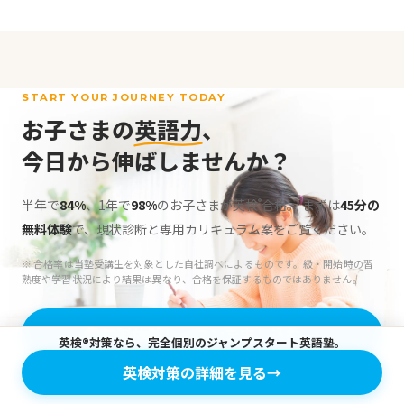
START YOUR JOURNEY TODAY
お子さまの
英語力
、
今日から伸ばしませんか？
半年で
84%
、1年で
98%
のお子さまが英検
合格。
まずは
45分の
®
無料体験
で、現状診断と専用カリキュラム案をご覧ください。
※ 合格率は当塾受講生を対象とした自社調べによるものです。級・開始時の習
熟度や学習状況により結果は異なり、合格を保証するものではありません。
無料体験レッスンを申し込む
→
英検®対策なら、完全個別のジャンプスタート英語塾。
英検対策の詳細を見る
→
公式LINEから30秒で予約完了