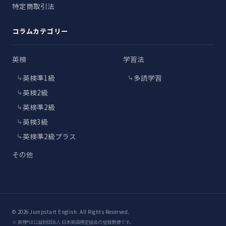
特定商取引法
コラムカテゴリー
英検
学習法
英検準1級
多読学習
英検2級
英検準2級
英検3級
英検準2級プラス
その他
© 2026 Jumpstart English. All Rights Reserved.
※ 英検®は公益財団法人 日本英語検定協会の登録商標です。