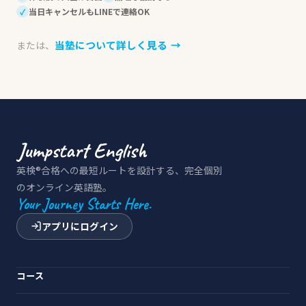
当日キャンセルもLINEで連絡OK
✓
当塾について詳しく見る
→
または、
英検®合格への最短ルートを設計する、完全個別
のオンライン英語塾。
Your Journey Starts Here.
アプリにログイン
コース