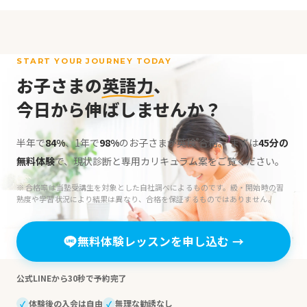
START YOUR JOURNEY TODAY
お子さまの
英語力
、
今日から伸ばしませんか？
半年で
84%
、1年で
98%
のお子さまが英検
合格。
まずは
45分の
®
無料体験
で、現状診断と専用カリキュラム案をご覧ください。
※ 合格率は当塾受講生を対象とした自社調べによるものです。級・開始時の習
熟度や学習状況により結果は異なり、合格を保証するものではありません。
無料体験レッスンを申し込む
→
公式LINEから30秒で予約完了
体験後の入会は自由
無理な勧誘なし
✓
✓