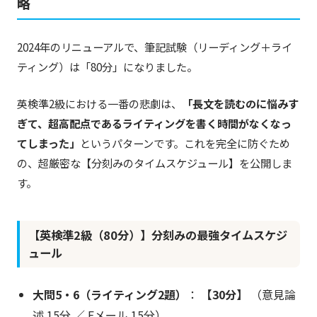
略
2024年のリニューアルで、筆記試験（リーディング＋ライ
ティング）は「80分」になりました。
英検準2級における一番の悲劇は、
「長文を読むのに悩みす
ぎて、超高配点であるライティングを書く時間がなくなっ
てしまった」
というパターンです。これを完全に防ぐため
の、超厳密な【分刻みのタイムスケジュール】を公開しま
す。
【英検準2級（80分）】分刻みの最強タイムスケジ
ュール
大問5・6（ライティング2題）
：
【30分】
（意見論
述 15分 ／ Eメール 15分）