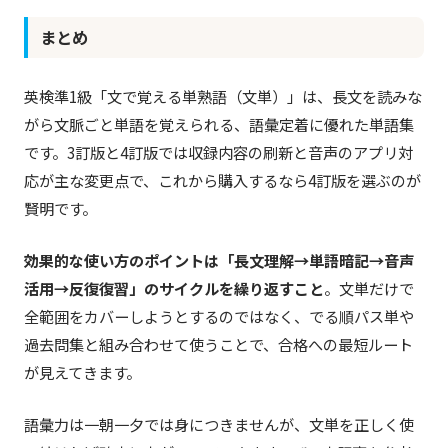
まとめ
英検準1級「文で覚える単熟語（文単）」は、長文を読みな
がら文脈ごと単語を覚えられる、語彙定着に優れた単語集
です。3訂版と4訂版では収録内容の刷新と音声のアプリ対
応が主な変更点で、これから購入するなら4訂版を選ぶのが
賢明です。
効果的な使い方のポイントは「長文理解→単語暗記→音声
活用→反復復習」のサイクルを繰り返すこと
。文単だけで
全範囲をカバーしようとするのではなく、でる順パス単や
過去問集と組み合わせて使うことで、合格への最短ルート
が見えてきます。
語彙力は一朝一夕では身につきませんが、文単を正しく使