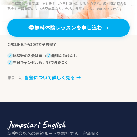
※ 合格率は当塾受講生を対象とした自社調べによるものです。級・開始時の習
熟度や学習状況により結果は異なり、合格を保証するものではありません。
無料体験レッスンを申し込む
→
公式LINEから30秒で予約完了
体験後の入会は自由
無理な勧誘なし
✓
✓
当日キャンセルもLINEで連絡OK
✓
当塾について詳しく見る
→
または、
英検®合格への最短ルートを設計する、完全個別