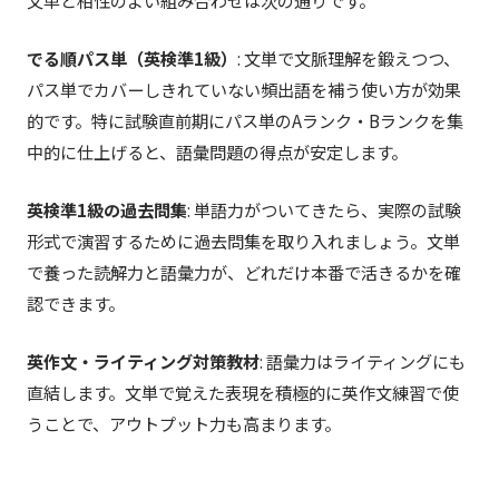
文単と相性のよい組み合わせは次の通りです。
でる順パス単（英検準1級）
: 文単で文脈理解を鍛えつつ、
パス単でカバーしきれていない頻出語を補う使い方が効果
的です。特に試験直前期にパス単のAランク・Bランクを集
中的に仕上げると、語彙問題の得点が安定します。
英検準1級の過去問集
: 単語力がついてきたら、実際の試験
形式で演習するために過去問集を取り入れましょう。文単
で養った読解力と語彙力が、どれだけ本番で活きるかを確
認できます。
英作文・ライティング対策教材
: 語彙力はライティングにも
直結します。文単で覚えた表現を積極的に英作文練習で使
うことで、アウトプット力も高まります。