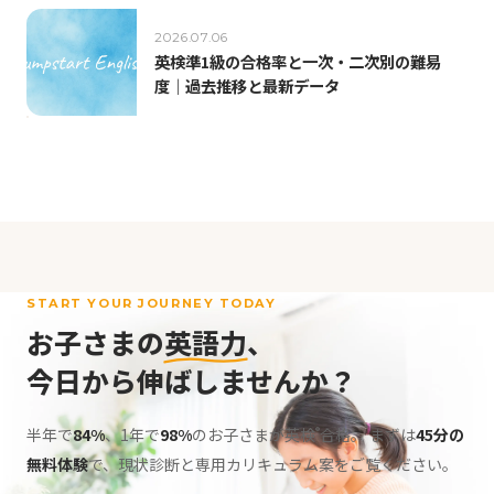
2026.07.06
英検準1級の合格率と一次・二次別の難易
度｜過去推移と最新データ
START YOUR JOURNEY TODAY
お子さまの
英語力
、
今日から伸ばしませんか？
半年で
84%
、1年で
98%
のお子さまが英検
合格。
まずは
45分の
®
無料体験
で、現状診断と専用カリキュラム案をご覧ください。