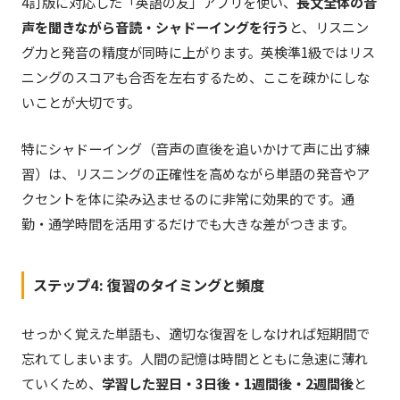
4訂版に対応した「英語の友」アプリを使い、
長文全体の音
声を聞きながら音読・シャドーイングを行う
と、リスニン
グ力と発音の精度が同時に上がります。英検準1級ではリス
ニングのスコアも合否を左右するため、ここを疎かにしな
いことが大切です。
特にシャドーイング（音声の直後を追いかけて声に出す練
習）は、リスニングの正確性を高めながら単語の発音やア
クセントを体に染み込ませるのに非常に効果的です。通
勤・通学時間を活用するだけでも大きな差がつきます。
ステップ4: 復習のタイミングと頻度
せっかく覚えた単語も、適切な復習をしなければ短期間で
忘れてしまいます。人間の記憶は時間とともに急速に薄れ
ていくため、
学習した翌日・3日後・1週間後・2週間後
と