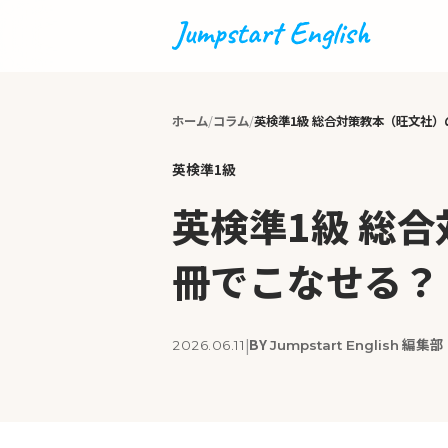
ホーム
コラム
英検準1級 総合対策教本（旺文社
英検準1級
英検準1級 総
冊でこなせる？
BY
編集部
|
2026.06.11
Jumpstart English